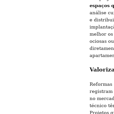
espaços 
análise cu
e distribu
implantaç
melhor os 
ociosas ou
diretament
apartamen
Valoriz
Reformas 
registram 
no mercado
técnico tê
Projetos 