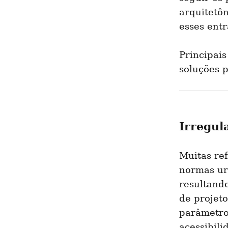
arquitetôn
esses entr
Principais
soluções p
Irregul
Muitas re
normas urb
resultand
de projeto
parâmetros
acessibili