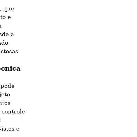
, que 
o e 
 
sde a 
do 
stosas.
écnica
pode 
eto 
tos 
 controle 
 
istos e 