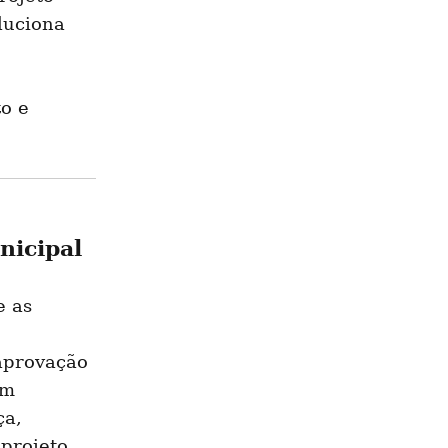
uciona 
o e 
nicipal
 as 
aprovação 
m 
a, 
projeto 