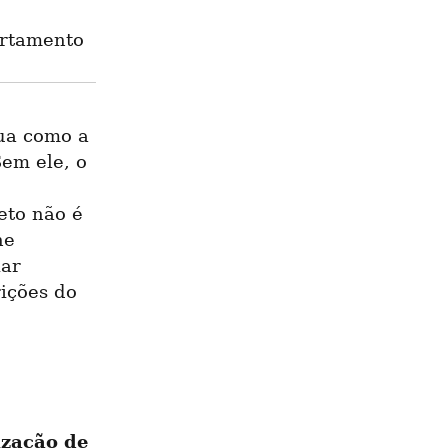
artamento
ua como a 
em ele, o 
to não é 
e 
ar 
ições do 
zação de 