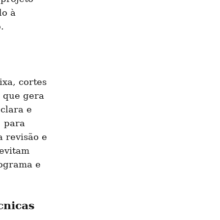
o à 
.
xa, cortes 
 que gera 
lara e 
2
 para 
 revisão e 
evitam 
ograma e 
cnicas