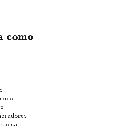
a como 
 
mo a 
o 
moradores 
cnica e 