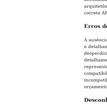
arquitetô
correta A
Erros d
A ausência
e detalha
desperdíci
detalhame
representa
compatibil
incompati
orçamento
Desconh