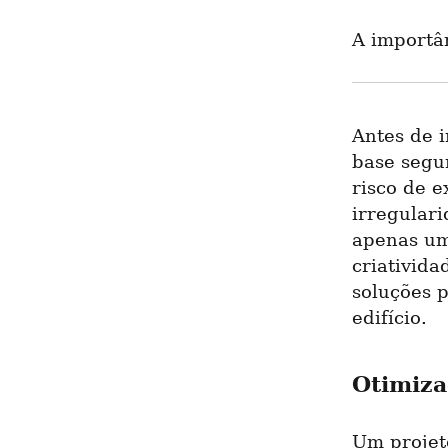
A importâ
Antes de i
base segur
risco de e
irregular
apenas um
criativida
soluções p
edifício.
Otimiza
Um projet