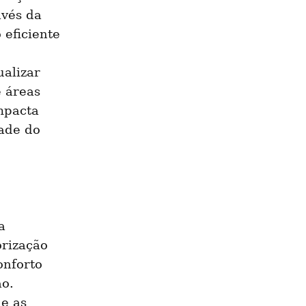
avés da 
eficiente 
alizar 
 áreas 
pacta 
ade do 
 
rização 
nforto 
o. 
 as 