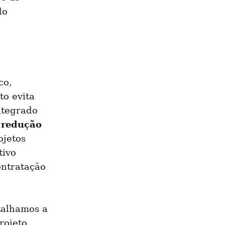
o 
o, 
o evita 
tegrado 
redução 
 
ojetos 
ivo 
ntratação 
alhamos a 
ojeto 