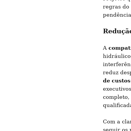
regras do 
pendências
Redução
compati
A 
hidráulico
interferên
reduz des
de custos
executivo
completo, 
qualifica
Com a clar
seguir os