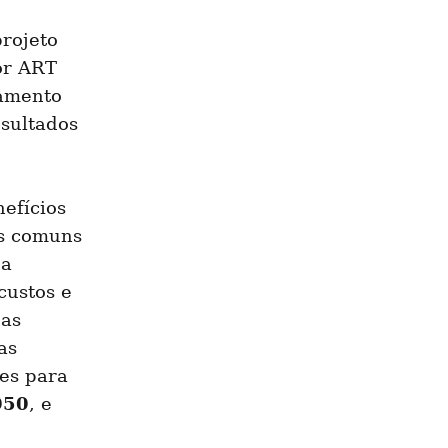
rojeto 
r ART 
amento 
sultados 
fícios 
s comuns 
a 
ustos e 
as 
s 
técnicas a serem observadas, com foco especial em soluções para 
050
, e 