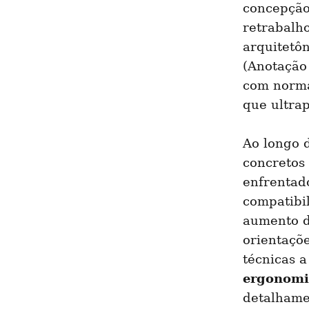
concepção 
retrabalho
arquitetô
(Anotação
com norma
que ultra
Ao longo d
concretos 
enfrentad
compatibil
aumento do
orientaçõe
ergonomi
detalhame