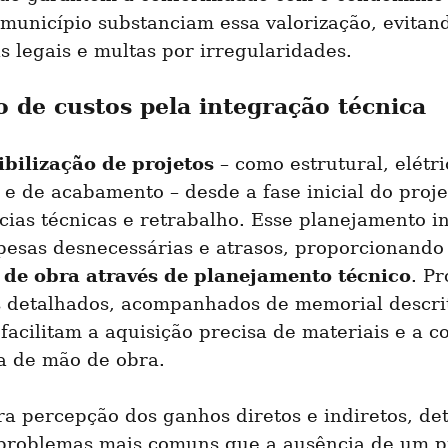
município substanciam essa valorização, evitand
 legais e multas por irregularidades.
 de custos pela integração técnica
bilização de projetos
 – como estrutural, elétric
 e de acabamento – desde a fase inicial do projet
cias técnicas e retrabalho. Esse planejamento in
pesas desnecessárias e atrasos, proporcionando
 de obra através de planejamento técnico
. Pr
s detalhados, acompanhados de memorial descrit
facilitam a aquisição precisa de materiais e a co
da de mão de obra.
a percepção dos ganhos diretos e indiretos, det
 problemas mais comuns que a ausência de um pr