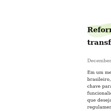
josephdad1
Refor
trans
December
Em um mer
brasileiro,
chave para
funcionali
que desej
regulamen